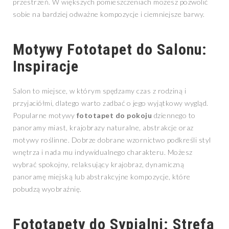
przestrzeń. W większych pomieszczeniach możesz pozwolić
sobie na bardziej odważne kompozycje i ciemniejsze barwy.
Motywy Fototapet do Salonu:
Inspiracje
Salon to miejsce, w którym spędzamy czas z rodziną i
przyjaciółmi, dlatego warto zadbać o jego wyjątkowy wygląd.
Popularne motywy
fototapet do pokoju
dziennego to
panoramy miast, krajobrazy naturalne, abstrakcje oraz
motywy roślinne. Dobrze dobrane wzornictwo podkreśli styl
wnętrza i nada mu indywidualnego charakteru. Możesz
wybrać spokojny, relaksujący krajobraz, dynamiczną
panoramę miejską lub abstrakcyjne kompozycje, które
pobudzą wyobraźnię.
Fototapety do Sypialni: Strefa