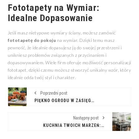
Fototapety na Wymiar:
Idealne Dopasowanie
Jeśli masz nietypowe wymiary ściany, możesz zamówić
fototapetę do pokoju
na wymiar. Dzięki temu masz
pewność, że idealnie dopasujesz ją do swojej przestrzeni i
unikniesz problemów związanych z przycinaniem i
dopasowywaniem. Wiele firm oferuje możliwość personalizacji
fototapet, dzięki czemu możesz stworzyć unikalny wzór, który
idealnie odda twój styl i charakter.
Poprzedni post
PIĘKNO OGRODU W ZASIĘGU RĘKI - WYBIERAMY IDEALNE DONICE
Następny post
KUCHNIA TWOICH MARZEŃ: IDEALNE ROZWIĄZANIA NA WYMIAR