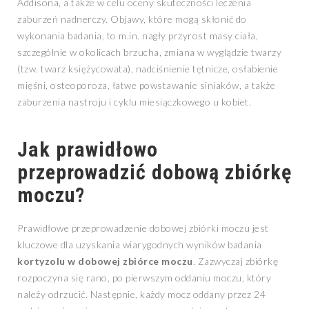
Addisona, a także w celu oceny skuteczności leczenia
zaburzeń nadnerczy. Objawy, które mogą skłonić do
wykonania badania, to m.in. nagły przyrost masy ciała,
szczególnie w okolicach brzucha, zmiana w wyglądzie twarzy
(tzw. twarz księżycowata), nadciśnienie tętnicze, osłabienie
mięśni, osteoporoza, łatwe powstawanie siniaków, a także
zaburzenia nastroju i cyklu miesiączkowego u kobiet.
Jak prawidłowo
przeprowadzić dobową zbiórkę
moczu?
Prawidłowe przeprowadzenie dobowej zbiórki moczu jest
kluczowe dla uzyskania wiarygodnych wyników badania
kortyzolu w dobowej zbiórce moczu
. Zazwyczaj zbiórkę
rozpoczyna się rano, po pierwszym oddaniu moczu, który
należy odrzucić. Następnie, każdy mocz oddany przez 24