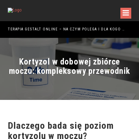
ŻYTKOWANIA
TERAPIA GESTALT ONLINE – NA CZYM POLEGA I DLA KOGO JEST ODPOWIEDNIA?
Kortyzol w dobowej zbiórce
moczu: kompleksowy przewodnik
Dlaczego bada się poziom
kortyzolu w moczu?