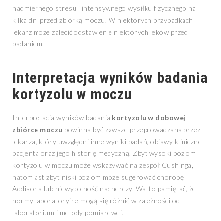
nadmiernego stresu i intensywnego wysiłku fizycznego na
kilka dni przed zbiórką moczu. W niektórych przypadkach
lekarz może zalecić odstawienie niektórych leków przed
badaniem.
Interpretacja wyników badania
kortyzolu w moczu
Interpretacja wyników badania
kortyzolu w dobowej
zbiórce moczu
powinna być zawsze przeprowadzana przez
lekarza, który uwzględni inne wyniki badań, objawy kliniczne
pacjenta oraz jego historię medyczną. Zbyt wysoki poziom
kortyzolu w moczu może wskazywać na zespół Cushinga,
natomiast zbyt niski poziom może sugerować chorobę
Addisona lub niewydolność nadnerczy. Warto pamiętać, że
normy laboratoryjne mogą się różnić w zależności od
laboratorium i metody pomiarowej.