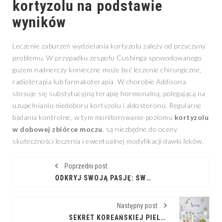
kortyzolu na podstawie
wyników
Leczenie zaburzeń wydzielania kortyzolu zależy od przyczyny
problemu. W przypadku zespołu Cushinga spowodowanego
guzem nadnerczy konieczne może być leczenie chirurgiczne,
radioterapia lub farmakoterapia. W chorobie Addisona
stosuje się substytucyjną terapię hormonalną, polegającą na
uzupełnianiu niedoboru kortyzolu i aldosteronu. Regularne
badania kontrolne, w tym monitorowanie poziomu
kortyzolu
w dobowej zbiórce moczu
, są niezbędne do oceny
skuteczności leczenia i ewentualnej modyfikacji dawki leków.
Poprzedni post
ODKRYJ SWOJĄ PASJĘ: ŚWIAT KLUBÓW ZAINTERESOWAŃ
Następny post
SEKRET KOREAŃSKIEJ PIELĘGNACJI: KREMY Z MUCYNĄ ŚLIMAKA