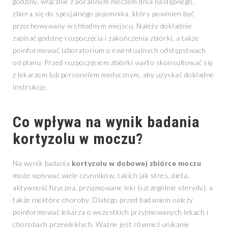
godziny, włącznie z porannym moczem dnia następnego,
zbiera się do specjalnego pojemnika, który powinien być
przechowywany w chłodnym miejscu. Należy dokładnie
zapisać godzinę rozpoczęcia i zakończenia zbiórki, a także
poinformować laboratorium o ewentualnych odstępstwach
od planu. Przed rozpoczęciem zbiórki warto skonsultować się
z lekarzem lub personelem medycznym, aby uzyskać dokładne
instrukcje.
Co wpływa na wynik badania
kortyzolu w moczu?
Na wynik badania
kortyzolu w dobowej zbiórce moczu
może wpływać wiele czynników, takich jak stres, dieta,
aktywność fizyczna, przyjmowane leki (szczególnie sterydy), a
także niektóre choroby. Dlatego przed badaniem należy
poinformować lekarza o wszystkich przyjmowanych lekach i
chorobach przewlekłych. Ważne jest również unikanie