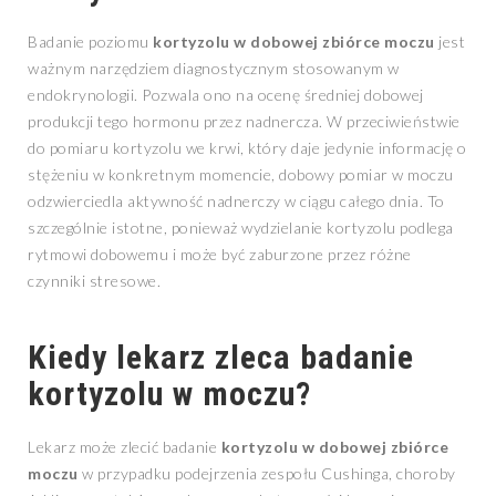
Badanie poziomu
kortyzolu w dobowej zbiórce moczu
jest
ważnym narzędziem diagnostycznym stosowanym w
endokrynologii. Pozwala ono na ocenę średniej dobowej
produkcji tego hormonu przez nadnercza. W przeciwieństwie
do pomiaru kortyzolu we krwi, który daje jedynie informację o
stężeniu w konkretnym momencie, dobowy pomiar w moczu
odzwierciedla aktywność nadnerczy w ciągu całego dnia. To
szczególnie istotne, ponieważ wydzielanie kortyzolu podlega
rytmowi dobowemu i może być zaburzone przez różne
czynniki stresowe.
Kiedy lekarz zleca badanie
kortyzolu w moczu?
Lekarz może zlecić badanie
kortyzolu w dobowej zbiórce
moczu
w przypadku podejrzenia zespołu Cushinga, choroby