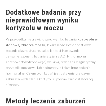
Dodatkowe badania przy
nieprawidłowym wyniku
kortyzolu w moczu
W przypadku nieprawidłowego wyniku badania
kortyzolu w
dobowej zbiórce moczu
, lekarz może zlecić dodatkowe
badania diagnostyczne, takie jak test hamowania
deksametazonem, badanie stężenia ACTH (hormonu
adrenokortykotropowego) we krwi, rezonans magnetyczny
przysadki mózgowej lub nadnerczy, a także inne badania
hormonalne. Celem tych badań jest ustalenie przyczyny
zaburzeń wydzielania kortyzolu i postawienie ostatecznej
diagnozy.
Metody leczenia zaburzeń