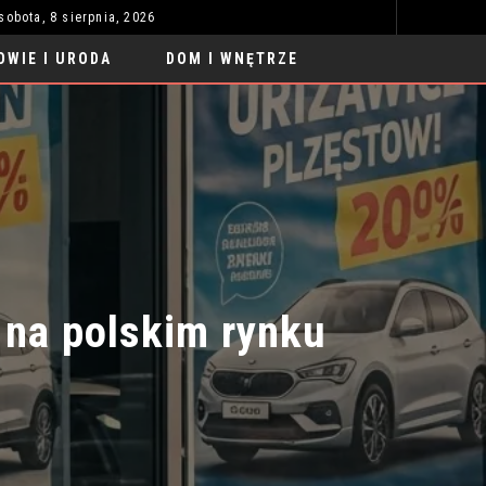
sobota, 8 sierpnia, 2026
SUKIENKA NA WESELE DLA MAMY – NA CO ZWRÓCIĆ UWAGĘ PRZY WYBORZE?
Z
ZDROWIE I URODA
OWIE I URODA
DOM I WNĘTRZE
a polskim rynku