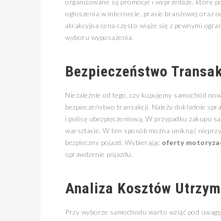
organizowane są promocje i wyprzedaże, które po
ogłoszenia w internecie, prasie branżowej oraz 
atrakcyjna cena często wiąże się z pewnymi ogran
wyboru wyposażenia.
Bezpieczeństwo Transak
Niezależnie od tego, czy kupujemy samochód nowy
bezpieczeństwo transakcji. Należy dokładnie spr
i polisę ubezpieczeniową. W przypadku zakupu s
warsztacie. W ten sposób można uniknąć nieprzy
bezpieczny pojazd. Wybierając
oferty motoryzac
sprawdzenie pojazdu.
Analiza Kosztów Utrzym
Przy wyborze samochodu warto wziąć pod uwagę n