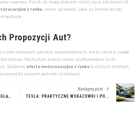
alne naprawy. Koszty te mogą znacznie różnić się w zależności od
toryzacyjne z rynku
, warto sprawdzić, jakie są średnie koszty
im budżecie.
ch Propozycji Aut?
stron internetowych salonów samochodowych, warto zwrócić uwagę
 internetowe. Można tam znaleźć opinie użytkowników, testy
ch. Śledzenie
oferty motoryzacyjne z rynku
w różnych źródłach
pasowanej do naszych potrzeb i oczekiwań.
Następny post
NAJLEPSZE OKAZJE NA KIA: PRZEGLĄD DOSTĘPNYCH OFERT
TESLA: PRAKTYCZNE WSKAZÓWKI I PORADY DLA WŁAŚCICIELI