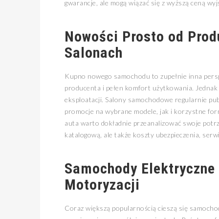
gwarancje, ale mogą wiązać się z wyższą ceną wyj
Nowości Prosto od Prod
Salonach
Kupno nowego samochodu to zupełnie inna persp
producenta i pełen komfort użytkowania. Jednak t
eksploatacji. Salony samochodowe regularnie pub
promocje na wybrane modele, jak i korzystne for
auta warto dokładnie przeanalizować swoje potrz
katalogową, ale także koszty ubezpieczenia, ser
Samochody Elektryczne 
Motoryzacji
Coraz większą popularnością cieszą się samocho