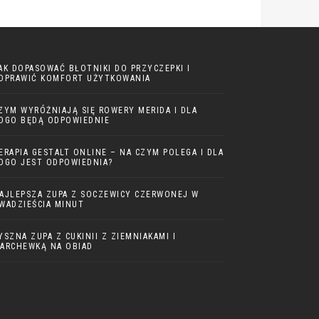
AK DOPASOWAĆ BŁOTNIKI DO PRZYCZEPKI I
OPRAWIĆ KOMFORT UŻYTKOWANIA
ZYM WYRÓŻNIAJĄ SIĘ ROWERY MERIDA I DLA
OGO BĘDĄ ODPOWIEDNIE
ERAPIA GESTALT ONLINE – NA CZYM POLEGA I DLA
OGO JEST ODPOWIEDNIA?
AJLEPSZA ZUPA Z SOCZEWICY CZERWONEJ W
WADZIEŚCIA MINUT
YSZNA ZUPA Z CUKINII Z ZIEMNIAKAMI I
ARCHEWKĄ NA OBIAD