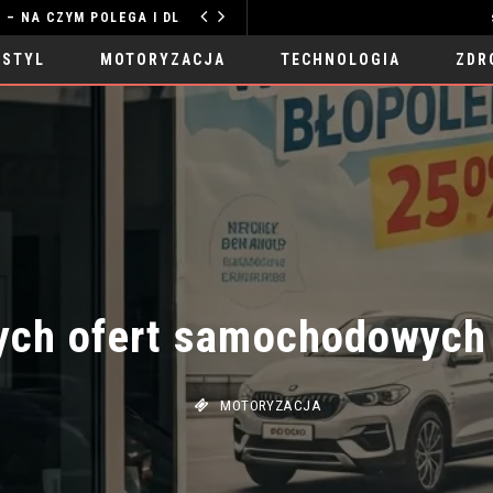
TERAPIA GESTALT ONLINE – NA CZYM POLEGA I DLA KOGO JEST ODPOWIEDNIA?
MODA I STYL
 STYL
MOTORYZACJA
TECHNOLOGIA
ZDR
ych ofert samochodowych n
MOTORYZACJA