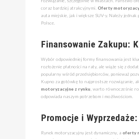
rozwiązanie, szczególnie w miastach. Państwo ofer
coraz bardziej atrakcyjnymi.
Oferty motoryzacy
auta miejskie, jak i większe SUV-y. Należy jednak
Polsce.
Finansowanie Zakupu: K
Wybór odpowiedniej formy finansowania jest k
rozłożenie płatności na raty, ale wiąże się z do
popularny wśród przedsiębiorców, ponieważ pozwa
Kupno za gotówkę to najprostsze rozwiązanie, a
motoryzacyjne z rynku
, warto równocześnie roz
odpowiada naszym potrzebom i możliwościom.
Promocje i Wyprzedaże:
Rynek motoryzacyjny jest dynamiczny, a
oferty 