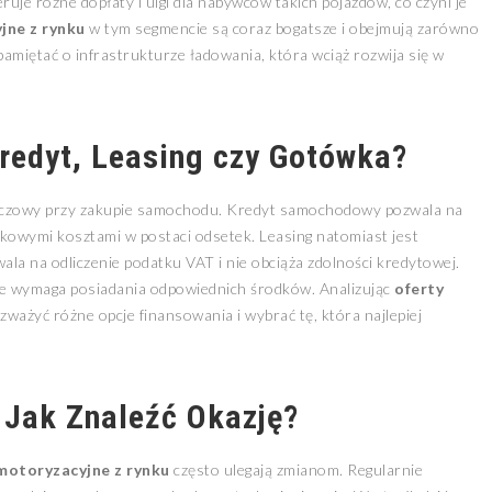
uje różne dopłaty i ulgi dla nabywców takich pojazdów, co czyni je
jne z rynku
w tym segmencie są coraz bogatsze i obejmują zarówno
 pamiętać o infrastrukturze ładowania, która wciąż rozwija się w
redyt, Leasing czy Gotówka?
luczowy przy zakupie samochodu. Kredyt samochodowy pozwala na
datkowymi kosztami w postaci odsetek. Leasing natomiast jest
la na odliczenie podatku VAT i nie obciąża zdolności kredytowej.
le wymaga posiadania odpowiednich środków. Analizując
oferty
ważyć różne opcje finansowania i wybrać tę, która najlepiej
 Jak Znaleźć Okazję?
motoryzacyjne z rynku
często ulegają zmianom. Regularnie