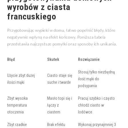
wyrobów z ciasta
francuskiego
Przygotowując wypieki w domu, łatwo popełnić błędy, które
negatywnie wpłyną na efekt końcowy. Poniższa tabela
przedstawia najczęstsze pomyłki oraz sposoby ich unikania.
Błąd
Skutek
Rozwiązanie
Stosuj tylko niezbędną
Użycie zbyt dużej
Ciasto staje się
ilość mąki do
ilości mąki
suche i twarde
podsypania
Zbyt wysoka
Masło topi się i
Pracuj szybko i często
temperatura
łączy z
chłodź ciasto w
otoczenia
ciastem
lodówce
Zbyt rzadkie
Brak efektu
Wykonaj przynajmniej 3