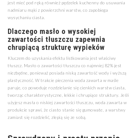
jest mieć pod ręką również pędzelek kuchenny do usuwania
nadmiaru mąki z powierzchni warstw, co zapobiega
wysychaniu ciasta.
Dlaczego masło o wysokiej
zawartości tłuszczu zapewnia
chrupiącą strukturę wypieków
Kluczem do uzyskania efektu listkowania jest właściwy
tłuszcz. Masło o zawartości tłuszczu co najmniej 82% jest
niezbędne, ponieważ posiada niską zawartość wody i wyższą
plastyczność. W trakcie pieczenia woda zawarta w maśle
paruje, co powoduje rozdzielanie się cienkich warstw ciasta,
tworząc charakterystyczne, lekkie i chrupiące struktury. Jeśli
użyjesz masła o niskiej zawartości tłuszczu, woda zawarta w
produkcie sprawi, że ciasto stanie się gumowate, a warstwy
zamiast się rozdzielić, zlepią się ze sobą.