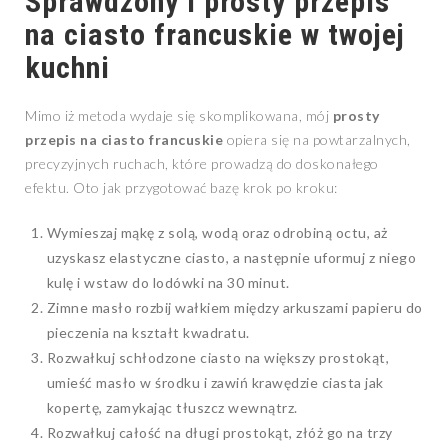
Sprawdzony i prosty przepis
na ciasto francuskie w twojej
kuchni
Mimo iż metoda wydaje się skomplikowana, mój
prosty
przepis na ciasto francuskie
opiera się na powtarzalnych,
precyzyjnych ruchach, które prowadzą do doskonałego
efektu. Oto jak przygotować bazę krok po kroku:
Wymieszaj mąkę z solą, wodą oraz odrobiną octu, aż
uzyskasz elastyczne ciasto, a następnie uformuj z niego
kulę i wstaw do lodówki na 30 minut.
Zimne masło rozbij wałkiem między arkuszami papieru do
pieczenia na kształt kwadratu.
Rozwałkuj schłodzone ciasto na większy prostokąt,
umieść masło w środku i zawiń krawędzie ciasta jak
kopertę, zamykając tłuszcz wewnątrz.
Rozwałkuj całość na długi prostokąt, złóż go na trzy