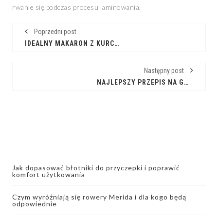
rwanie się podczas procesu laminowania.
Poprzedni post
IDEALNY MAKARON Z KURCZAKIEM W SOSIE POMIDOROWYM KROK PO KROKU
Następny post
NAJLEPSZY PRZEPIS NA GOŁĄBKI Z KASZY GRYCZANEJ I PIECZAREK
Jak dopasować błotniki do przyczepki i poprawić
komfort użytkowania
Czym wyróżniają się rowery Merida i dla kogo będą
odpowiednie