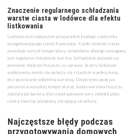
Znaczenie regularnego schładzania
warstw ciasta w lodówce dla efektu
listkowania
Lodówka jest najlepszym przyjacielem każdego cukiernika
przygotowującego ciasto francuskie. Każde złożenie ciasta
powoduje wzrost temperatury składników, dlatego wymagane
jest regularne chłodzenie warstw. Schładzanie pozwala na
ponowne stężenie tłuszczu, co sprawia, że przy kolejnym
wałkowaniu masło nie połączy się z ciastem w jedną masę,
lecz pozostanie oddzielną warstwą. Dzięki temu podczas
pieczenia w wysokiej temperaturze, każda warstwa tłuszczu
zadziała jak bariera, która pod wpływem pary oddzieli płaty
ciasta, tworząc pożądaną, chrupiącą strukturę.
Najczęstsze błędy podczas
przygotowywania domowych