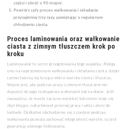
części i obróć o 90 stopni.
Powtórz cały proces wałkowania i składania
przynajmniej trzy razy, pamiętając o regularnym
chłodzeniu ciasta.
Proces laminowania oraz wałkowanie
ciasta z zimnym tłuszczem krok po
kroku
Laminowanie to serce przygotowania tego wypieku. Polega
ono na naprzemiennym wałkowaniu i składaniu ciasta, dzięki
czemu tworzą się tysiące mikro-warstw ciasta i tłuszczu.
Ważne jest, aby podczas pracy z zimnym tłuszczem nie
dopuścić do jego roztopienia w dłoniach lub na blacie. Jeśli
zauważysz, że masło zaczyna wyciekać lub ciasto staje się
zbyt klejące, natychmiast przerwij pracę i włóż całość do
lodówki. Delikatne obchodzenie się z ciastem podczas
wałkowania pozwala zachować integralność warstw, co jest
gwarancją udanego listkowania.