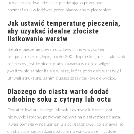
nawet przez dwa miesiące, pamiętając o powolnym
rozmrażaniu w lodówce przed planowanym pieczeniem.
Jak ustawić temperaturę pieczenia,
aby uzyskać idealne złociste
listkowanie warstw
Idealne pieczenie powinno odbywać się w wysokiej
temperaturze, najlepiej około 200 stopni Celsjusza. Taki szok
termiczny jest konieczny, aby zawarta w cieście wilgoć
gwałtownie zamieniła się w parę, która podniesie warstwy i
utrwali strukturę, zanim tłuszcz zdąży całkowicie wyciec.
Dlaczego do ciasta warto dodać
odrobinę soku z cytryny lub octu
Dodatek kwasu, takiego jak sok z cytryny lub ocet, jest
niezwykle istotny, ponieważ wpływa na elastyczność ciasta.
Kwas pomaga w rozluźnieniu sieci glutenowej, co sprawia, że
ciasto staje się bardziej podatne na wałkowanie i rzadsze