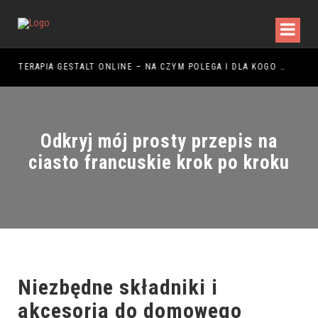
ŻYTKOWANIA
TERAPIA GESTALT ONLINE – NA CZYM POLEGA I DLA KOGO JEST ODPOWIEDNIA?
Odkryj mój prosty przepis na
ciasto francuskie krok po kroku
Niezbędne składniki i
akcesoria do domowego