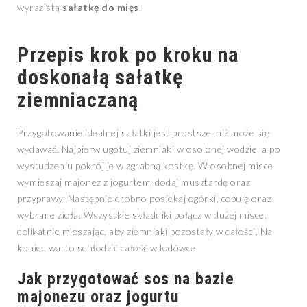
wyrazistą
sałatkę do mięs
.
Przepis krok po kroku na
doskonałą sałatkę
ziemniaczaną
Przygotowanie idealnej sałatki jest prostsze, niż może się
wydawać. Najpierw ugotuj ziemniaki w osolonej wodzie, a po
wystudzeniu pokrój je w zgrabną kostkę. W osobnej misce
wymieszaj majonez z jogurtem, dodaj musztardę oraz
przyprawy. Następnie drobno posiekaj ogórki, cebulę oraz
wybrane zioła. Wszystkie składniki połącz w dużej misce,
delikatnie mieszając, aby ziemniaki pozostały w całości. Na
koniec warto schłodzić całość w lodówce.
Jak przygotować sos na bazie
majonezu oraz jogurtu