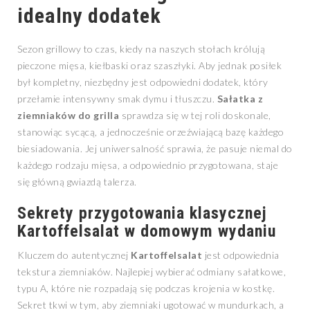
idealny dodatek
Sezon grillowy to czas, kiedy na naszych stołach królują
pieczone mięsa, kiełbaski oraz szaszłyki. Aby jednak posiłek
był kompletny, niezbędny jest odpowiedni dodatek, który
przełamie intensywny smak dymu i tłuszczu.
Sałatka z
ziemniaków do grilla
sprawdza się w tej roli doskonale,
stanowiąc sycącą, a jednocześnie orzeźwiającą bazę każdego
biesiadowania. Jej uniwersalność sprawia, że pasuje niemal do
każdego rodzaju mięsa, a odpowiednio przygotowana, staje
się główną gwiazdą talerza.
Sekrety przygotowania klasycznej
Kartoffelsalat w domowym wydaniu
Kluczem do autentycznej
Kartoffelsalat
jest odpowiednia
tekstura ziemniaków. Najlepiej wybierać odmiany sałatkowe,
typu A, które nie rozpadają się podczas krojenia w kostkę.
Sekret tkwi w tym, aby ziemniaki ugotować w mundurkach, a