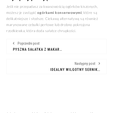
Jeśli nie przepadasz za kwasowością ogórków kiszonych,
możesz je zastąpić
ogórkami konserwowymi
, które są
delikatniejsze i słodsze. Ciekawą alternatywą są również
marynowane cebulki perłowe lub drobno pokrojona
rzodkiewka, która doda sałatce chrupkości.
Poprzedni post
PYSZNA SAŁATKA Z MAKARONEM ORZO I SZYNKĄ NA KAŻDĄ OKAZJĘ
Następny post
IDEALNY WILGOTNY SERNIK BEZ JAJEK O CYTRYNOWEJ NUCIE