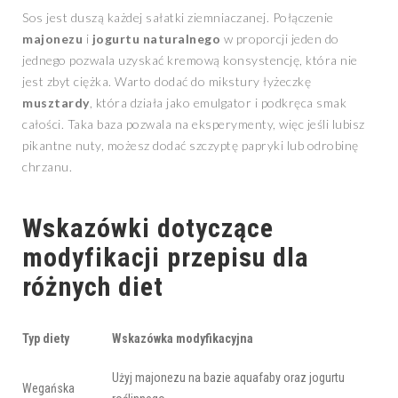
Sos jest duszą każdej sałatki ziemniaczanej. Połączenie
majonezu
i
jogurtu naturalnego
w proporcji jeden do
jednego pozwala uzyskać kremową konsystencję, która nie
jest zbyt ciężka. Warto dodać do mikstury łyżeczkę
musztardy
, która działa jako emulgator i podkręca smak
całości. Taka baza pozwala na eksperymenty, więc jeśli lubisz
pikantne nuty, możesz dodać szczyptę papryki lub odrobinę
chrzanu.
Wskazówki dotyczące
modyfikacji przepisu dla
różnych diet
Typ diety
Wskazówka modyfikacyjna
Użyj majonezu na bazie aquafaby oraz jogurtu
Wegańska