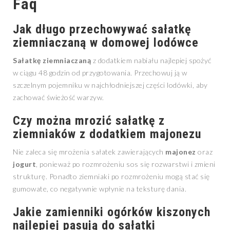
Faq
Jak długo przechowywać sałatkę
ziemniaczaną w domowej lodówce
Sałatkę ziemniaczaną
z dodatkiem nabiału najlepiej spożyć
w ciągu 48 godzin od przygotowania. Przechowuj ją w
szczelnym pojemniku w najchłodniejszej części lodówki, aby
zachować świeżość warzyw.
Czy można mrozić sałatkę z
ziemniaków z dodatkiem majonezu
Nie zaleca się mrożenia sałatek zawierających
majonez
oraz
jogurt
, ponieważ po rozmrożeniu sos się rozwarstwi i zmieni
strukturę. Ponadto ziemniaki po rozmrożeniu mogą stać się
gumowate, co negatywnie wpłynie na teksturę dania.
Jakie zamienniki ogórków kiszonych
najlepiej pasują do sałatki