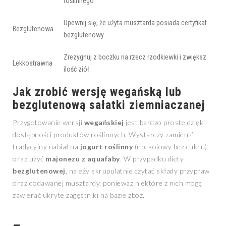
roślinnego
Upewnij się, że użyta musztarda posiada certyfikat
Bezglutenowa
bezglutenowy
Zrezygnuj z boczku na rzecz rzodkiewki i zwiększ
Lekkostrawna
ilość ziół
Jak zrobić wersję wegańską lub
bezglutenową sałatki ziemniaczanej
Przygotowanie wersji
wegańskiej
jest bardzo proste dzięki
dostępności produktów roślinnych. Wystarczy zamienić
tradycyjny nabiał na
jogurt roślinny
(np. sojowy bez cukru)
oraz użyć
majonezu z aquafaby
. W przypadku diety
bezglutenowej
, należy skrupulatnie czytać składy przypraw
oraz dodawanej musztardy, ponieważ niektóre z nich mogą
zawierać ukryte zagęstniki na bazie zbóż.