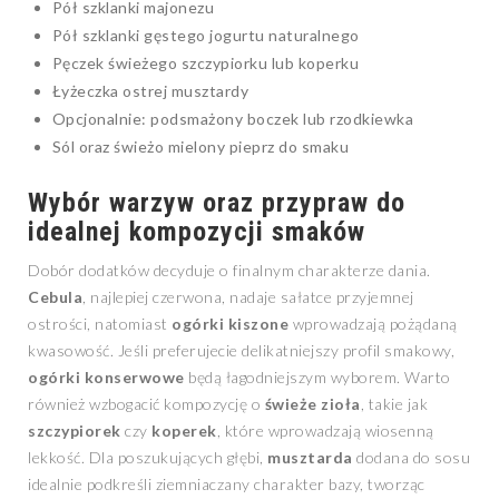
Pół szklanki majonezu
Pół szklanki gęstego jogurtu naturalnego
Pęczek świeżego szczypiorku lub koperku
Łyżeczka ostrej musztardy
Opcjonalnie: podsmażony boczek lub rzodkiewka
Sól oraz świeżo mielony pieprz do smaku
Wybór warzyw oraz przypraw do
idealnej kompozycji smaków
Dobór dodatków decyduje o finalnym charakterze dania.
Cebula
, najlepiej czerwona, nadaje sałatce przyjemnej
ostrości, natomiast
ogórki kiszone
wprowadzają pożądaną
kwasowość. Jeśli preferujecie delikatniejszy profil smakowy,
ogórki konserwowe
będą łagodniejszym wyborem. Warto
również wzbogacić kompozycję o
świeże zioła
, takie jak
szczypiorek
czy
koperek
, które wprowadzają wiosenną
lekkość. Dla poszukujących głębi,
musztarda
dodana do sosu
idealnie podkreśli ziemniaczany charakter bazy, tworząc