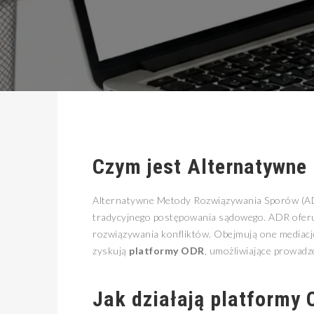
Czym jest Alternatywne
Alternatywne Metody Rozwiązywania Sporów (ADR
tradycyjnego postępowania sądowego. ADR oferuje
rozwiązywania konfliktów. Obejmują one mediację, 
zyskują
platformy ODR
, umożliwiające prowadz
Jak działają platformy