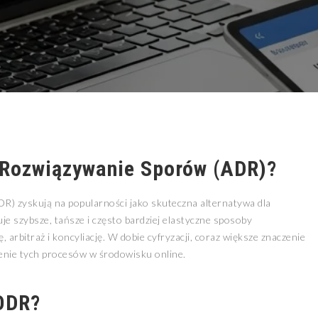
 Rozwiązywanie Sporów (ADR)?
) zyskują na popularności jako skuteczna alternatywa dla
 szybsze, tańsze i często bardziej elastyczne sposoby
arbitraż i koncyliację. W dobie cyfryzacji, coraz większe znaczenie
enie tych procesów w środowisku online.
 ODR?