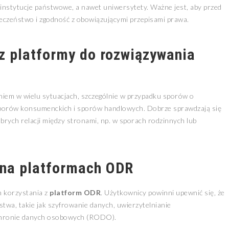
, instytucje państwowe, a nawet uniwersytety. Ważne jest, aby przed
ieczeństwo i zgodność z obowiązującymi przepisami prawa.
z platformy do rozwiązywania
iem w wielu sytuacjach, szczególnie w przypadku sporów o
 sporów konsumenckich i sporów handlowych. Dobrze sprawdzają się
rych relacji między stronami, np. w sporach rodzinnych lub
 na platformach ODR
 korzystania z
platform ODR
. Użytkownicy powinni upewnić się, że
twa, takie jak szyfrowanie danych, uwierzytelnianie
ochronie danych osobowych (RODO).