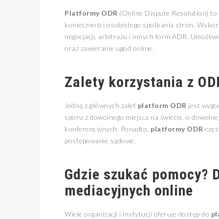
Platformy ODR
(Online Dispute Resolution) to
konieczności osobistego spotkania stron. Wykor
negocjacji, arbitrażu i innych form ADR. Umożli
oraz zawieranie ugód online.
Zalety korzystania z OD
Jedną z głównych zalet
platform ODR
jest wygo
sporu z dowolnego miejsca na świecie, o dowolnej
konferencyjnych. Ponadto,
platformy ODR
częst
postępowanie sądowe.
Gdzie szukać pomocy? 
mediacyjnych online
Wiele organizacji i instytucji oferuje dostęp do
pl