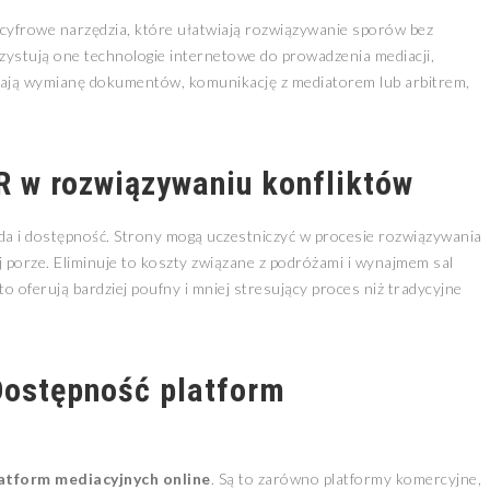
 cyfrowe narzędzia, które ułatwiają rozwiązywanie sporów bez
zystują one technologie internetowe do prowadzenia mediacji,
wiają wymianę dokumentów, komunikację z mediatorem lub arbitrem,
R w rozwiązywaniu konfliktów
da i dostępność. Strony mogą uczestniczyć w procesie rozwiązywania
 porze. Eliminuje to koszty związane z podróżami i wynajmem sal
o oferują bardziej poufny i mniej stresujący proces niż tradycyjne
Dostępność platform
atform mediacyjnych online
. Są to zarówno platformy komercyjne,