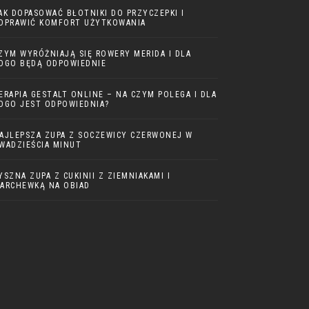
AK DOPASOWAĆ BŁOTNIKI DO PRZYCZEPKI I
OPRAWIĆ KOMFORT UŻYTKOWANIA
ZYM WYRÓŻNIAJĄ SIĘ ROWERY MERIDA I DLA
OGO BĘDĄ ODPOWIEDNIE
ERAPIA GESTALT ONLINE – NA CZYM POLEGA I DLA
OGO JEST ODPOWIEDNIA?
AJLEPSZA ZUPA Z SOCZEWICY CZERWONEJ W
WADZIEŚCIA MINUT
YSZNA ZUPA Z CUKINII Z ZIEMNIAKAMI I
ARCHEWKĄ NA OBIAD