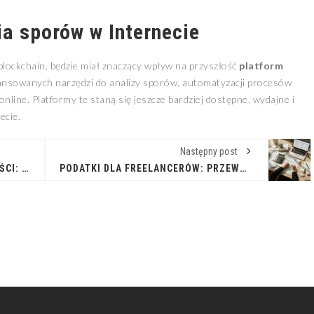
a sporów w Internecie
i blockchain, będzie miał znaczący wpływ na przyszłość
platform
wansowanych narzędzi do analizy sporów, automatyzacji procesów
online. Platformy te staną się jeszcze bardziej dostępne, wydajne i
ecie.
Następny post
OTWIERAMY DRZWI DO PRZYSZŁOŚCI: POTĘGA OTWARTYCH INNOWACJI
PODATKI DLA FREELANCERÓW: PRZEWODNIK PO ZAWIŁOŚCIACH