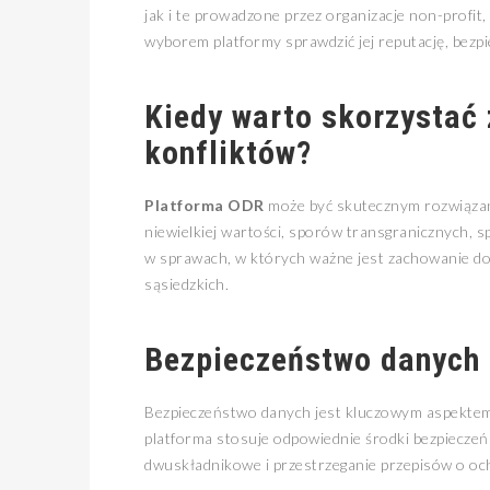
jak i te prowadzone przez organizacje non-profit
wyborem platformy sprawdzić jej reputację, bezp
Kiedy warto skorzystać 
konfliktów?
Platforma ODR
może być skutecznym rozwiązan
niewielkiej wartości, sporów transgranicznych,
w sprawach, w których ważne jest zachowanie dob
sąsiedzkich.
Bezpieczeństwo danych
Bezpieczeństwo danych jest kluczowym aspektem
platforma stosuje odpowiednie środki bezpieczeńs
dwuskładnikowe i przestrzeganie przepisów o 