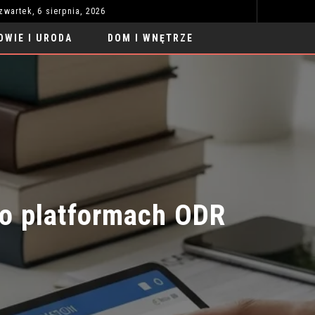
zwartek, 6 sierpnia, 2026
SUKIENKA NA WESELE DLA MAMY – NA CO ZWRÓCIĆ UWAGĘ PRZY WYBORZE?
Z
ZDROWIE I URODA
OWIE I URODA
DOM I WNĘTRZE
 platformach ODR