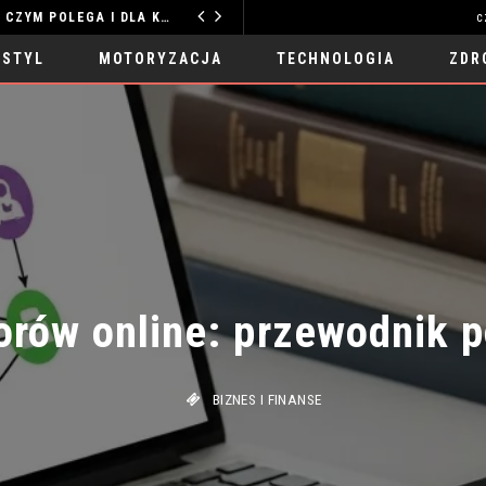
TERAPIA GESTALT ONLINE – NA CZYM POLEGA I DLA KOGO JEST ODPOWIEDNIA?
c
MODA I STYL
 STYL
MOTORYZACJA
TECHNOLOGIA
ZDR
rów online: przewodnik po
BIZNES I FINANSE