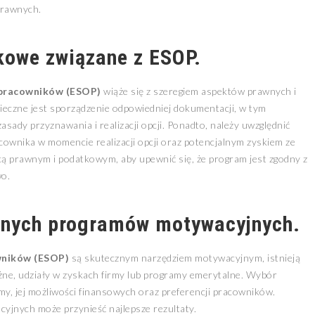
 prawnych.
kowe związane z ESOP.
a pracowników (ESOP)
wiąże się z szeregiem aspektów prawnych i
ieczne jest sporządzenie odpowiedniej dokumentacji, w tym
sady przyznawania i realizacji opcji. Ponadto, należy uwzględnić
ownika w momencie realizacji opcji oraz potencjalnym zyskiem ze
cą prawnym i podatkowym, aby upewnić się, że program jest zgodny z
wo.
yjnych programów motywacyjnych.
owników (ESOP)
są skutecznym narzędziem motywacyjnym, istnieją
ężne, udziały w zyskach firmy lub programy emerytalne. Wybór
rmy, jej możliwości finansowych oraz preferencji pracowników.
jnych może przynieść najlepsze rezultaty.