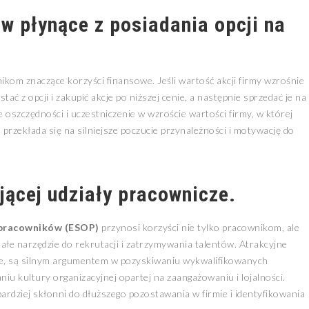
w płynące z posiadania opcji na
ikom znaczące korzyści finansowe. Jeśli wartość akcji firmy wzrośnie
 z opcji i zakupić akcje po niższej cenie, a następnie sprzedać je na
oszczędności i uczestniczenie w wzroście wartości firmy, w której
 przekłada się na silniejsze poczucie przynależności i motywację do
jącej udziały pracownicze.
a pracowników (ESOP)
przynosi korzyści nie tylko pracownikom, ale
nałe narzędzie do rekrutacji i zatrzymywania talentów. Atrakcyjne
je, są silnym argumentem w pozyskiwaniu wykwalifikowanych
niu kultury organizacyjnej opartej na zaangażowaniu i lojalności.
ardziej skłonni do dłuższego pozostawania w firmie i identyfikowania