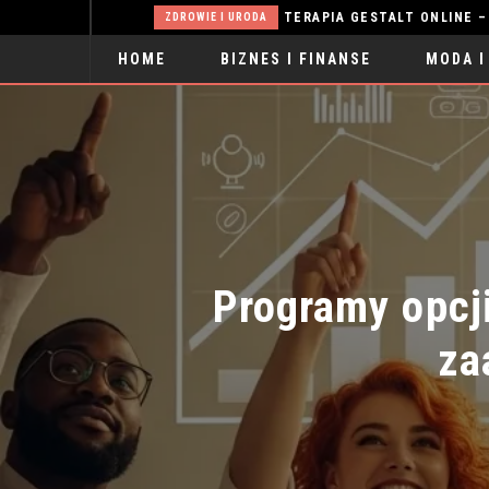
DOPASOWAĆ BŁOTNIKI DO PRZYCZEPKI I POPRAWIĆ KOMFORT UŻYTKOWANIA
ZDROWIE I URODA
HOME
BIZNES I FINANSE
MODA I
SPORT
Programy opcji
zaa