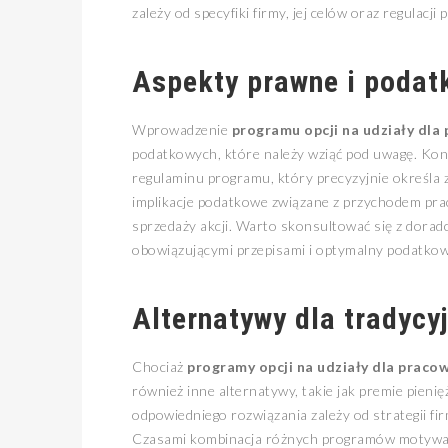
zależy od specyfiki firmy, jej celów oraz regulacji
Aspekty prawne i podat
Wprowadzenie
programu opcji na udziały dl
podatkowych, które należy wziąć pod uwagę. Kon
regulaminu programu, który precyzyjnie określa za
implikacje podatkowe związane z przychodem prac
sprzedaży akcji. Warto skonsultować się z dorad
obowiązującymi przepisami i optymalny podatko
Alternatywy dla tradyc
Chociaż
programy opcji na udziały dla prac
również inne alternatywy, takie jak premie pieni
odpowiedniego rozwiązania zależy od strategii fi
Czasami kombinacja różnych programów motywacy