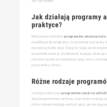
się z jej celami.
Jak działają
programy a
praktyce?
Mechanizm działania
programów akcjonariatu
kwalifikacji do programu, na przykład staż prac
określoną liczbę akcji. Opcje te stają się dostępn
pracownik może je zrealizować, kupując akcje po 
określał zasady przydzielania opcji, okres vest
pracownika z firmy.
Różne rodzaje programów
Istnieją różne typy
programów opcji na udział
akcji bezpośrednio od firmy, inne wykorzystują op
które odzwierciedlają wartość akcji, ale nie daj