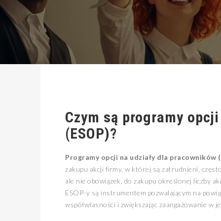
Czym są
programy opcji
(ESOP)
?
Programy opcji na udziały dla pracowników 
zakupu akcji firmy, w której są zatrudnieni, częs
ale nie obowiązek, do zakupu określonej liczby ak
ESOP-y są instrumentem pozwalającym na powiąz
współwłasności i zwiększając zaangażowanie w je