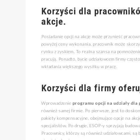
Korzyści dla pracownikó
akcje.
Posiadanie opcji na akcje może przynieść pracown
powyżej ceny wykonania, pracownik może skorzystać
rynku z zyskiem. To realna szansa na pomnożenie 
pracują. Ponadto, bycie udziałowcem firmy często
wkładania większego wysiłku w pracę.
Korzyści dla firmy oferu
Wprowadzenie
programu opcji na udziały dl
również samej firmie. Po pierwsze, jest to dosko
pakiety kompensacyjne, obejmujące opcje na akc
specjalistów. Po drugie, ESOP-y sprzyjają budowa
Pracownicy, którzy są również udziałowcami, są b