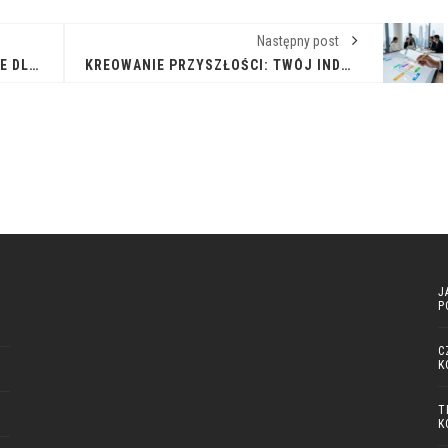
Następny post
JAK ROZUMIEĆ PROGI PODATKOWE DLA OSÓB FIZYCZNYCH W POLSCE?
KREOWANIE PRZYSZŁOŚCI: TWÓJ INDYWIDUALNY PLAN ROZWOJU ZAWODOWEGO
J
P
C
K
T
K