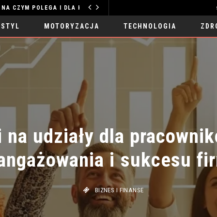
TERAPIA GESTALT ONLINE – NA CZYM POLEGA I DLA KOGO JEST ODPOWIEDNIA?
MODA I STYL
 STYL
MOTORYZACJA
TECHNOLOGIA
ZDR
 na udziały dla pracownik
ngażowania i sukcesu fir
BIZNES I FINANSE