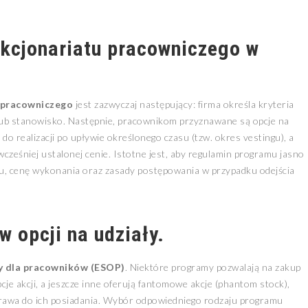
kcjonariatu pracowniczego
w
 pracowniczego
jest zazwyczaj następujący: firma określa kryteria
y lub stanowisko. Następnie, pracownikom przyznawane są opcje na
e do realizacji po upływie określonego czasu (tzw. okres vestingu), a
wcześniej ustalonej cenie. Istotne jest, aby regulamin programu jasno
ingu, cenę wykonania oraz zasady postępowania w przypadku odejścia
 opcji na udziały.
y dla pracowników (ESOP)
. Niektóre programy pozwalają na zakup
cje akcji, a jeszcze inne oferują fantomowe akcje (phantom stock),
ą prawa do ich posiadania. Wybór odpowiedniego rodzaju programu