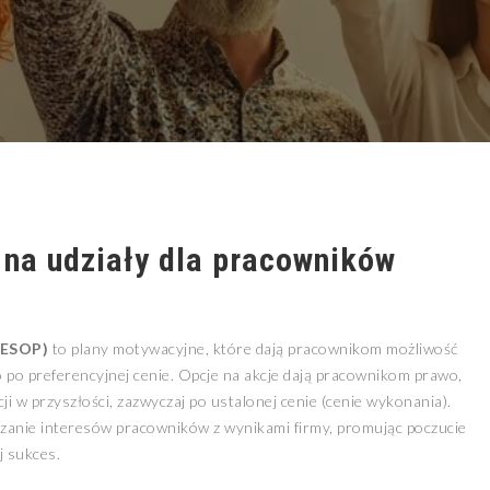
 na udziały dla pracowników
(ESOP)
to plany motywacyjne, które dają pracownikom możliwość
to po preferencyjnej cenie. Opcje na akcje dają pracownikom prawo,
cji w przyszłości, zazwyczaj po ustalonej cenie (cenie wykonania).
anie interesów pracowników z wynikami firmy, promując poczucie
j sukces.