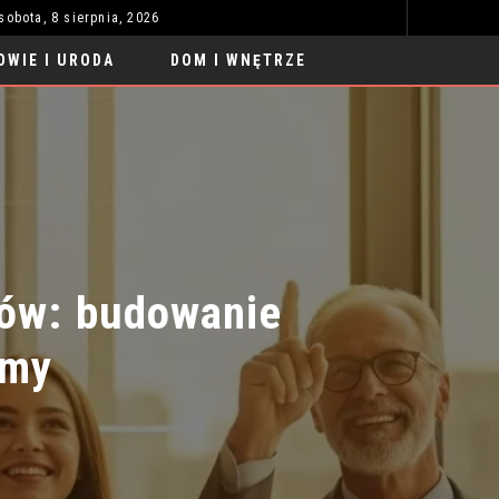
sobota, 8 sierpnia, 2026
SUKIENKA NA WESELE DLA MAMY – NA CO ZWRÓCIĆ UWAGĘ PRZY WYBORZE?
Z
ZDROWIE I URODA
OWIE I URODA
DOM I WNĘTRZE
ów: budowanie
my