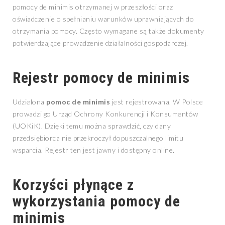
pomocy de minimis otrzymanej w przeszłości oraz
oświadczenie o spełnianiu warunków uprawniających do
otrzymania pomocy. Często wymagane są także dokumenty
potwierdzające prowadzenie działalności gospodarczej.
Rejestr pomocy de minimis
Udzielona
pomoc de minimis
jest rejestrowana. W Polsce
prowadzi go Urząd Ochrony Konkurencji i Konsumentów
(UOKiK). Dzięki temu można sprawdzić, czy dany
przedsiębiorca nie przekroczył dopuszczalnego limitu
wsparcia. Rejestr ten jest jawny i dostępny online.
Korzyści płynące z
wykorzystania pomocy de
minimis