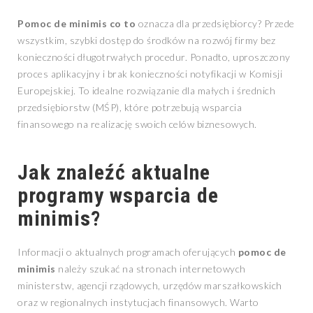
Pomoc de minimis co to
oznacza dla przedsiębiorcy? Przede
wszystkim, szybki dostęp do środków na rozwój firmy bez
konieczności długotrwałych procedur. Ponadto, uproszczony
proces aplikacyjny i brak konieczności notyfikacji w Komisji
Europejskiej. To idealne rozwiązanie dla małych i średnich
przedsiębiorstw (MŚP), które potrzebują wsparcia
finansowego na realizację swoich celów biznesowych.
Jak znaleźć aktualne
programy wsparcia de
minimis?
Informacji o aktualnych programach oferujących
pomoc de
minimis
należy szukać na stronach internetowych
ministerstw, agencji rządowych, urzędów marszałkowskich
oraz w regionalnych instytucjach finansowych. Warto