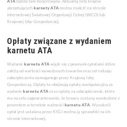
ATA
będzie tam honorowany. Aktualną listę krajów
akceptujących
karnety ATA
można znaleźć na stronie
internetowej Światowej Organizacji Celnej (WCO) lub
Krajowej Izby Gospodarczej.
Opłaty związane z wydaniem
karnetu ATA
Wydanie
karnetu ATA
wiąże się z pewnymi opłatami, które
zależą od wartości wywożonych towarów oraz od rodzaju
zabezpieczenia wymaganego przez Krajową Izbę
Gospodarczą. Opłaty te obejmują opłatę manipulacyjną za
wydanie
karnetu ATA
oraz opłatę za zabezpieczenie, które
ma na celu zagwarantowanie, że towary zostaną wywiezione z
powrotem w terminie ważności
karnetu ATA
. Wysokość
opłat jest ustalana przez KIG i można ją sprawdzić na ich
stronie internetowej.