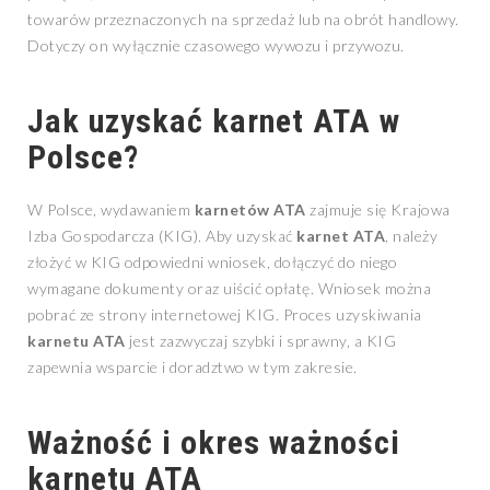
towarów przeznaczonych na sprzedaż lub na obrót handlowy.
Dotyczy on wyłącznie czasowego wywozu i przywozu.
Jak uzyskać
karnet ATA
w
Polsce?
W Polsce, wydawaniem
karnetów ATA
zajmuje się Krajowa
Izba Gospodarcza (KIG). Aby uzyskać
karnet ATA
, należy
złożyć w KIG odpowiedni wniosek, dołączyć do niego
wymagane dokumenty oraz uiścić opłatę. Wniosek można
pobrać ze strony internetowej KIG. Proces uzyskiwania
karnetu ATA
jest zazwyczaj szybki i sprawny, a KIG
zapewnia wsparcie i doradztwo w tym zakresie.
Ważność i okres ważności
karnetu ATA