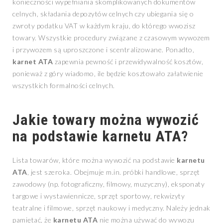
konieczności wypełniania skomplikowanych dokumentów
celnych, składania depozytów celnych czy ubiegania się o
zwroty podatku VAT w każdym kraju, do którego wwozisz
towary. Wszystkie procedury związane z czasowym wywozem
i przywozem są uproszczone i scentralizowane. Ponadto,
karnet ATA
zapewnia pewność i przewidywalność kosztów,
ponieważ z góry wiadomo, ile będzie kosztowało załatwienie
wszystkich formalności celnych.
Jakie towary można wywozić
na podstawie
karnetu ATA
?
Lista towarów, które można wywozić na podstawie
karnetu
ATA
, jest szeroka. Obejmuje m.in. próbki handlowe, sprzęt
zawodowy (np. fotograficzny, filmowy, muzyczny), eksponaty
targowe i wystawiennicze, sprzęt sportowy, rekwizyty
teatralne i filmowe, sprzęt naukowy i medyczny. Należy jednak
pamiętać, że
karnetu ATA
nie można używać do wywozu