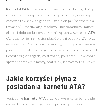
Karnet ATA
to międzynarodowy dokument celny, który
upraszcza i przyspiesza procedury celne przy czasowym
wywozie towarów za granicę. Działa on jak “paszport dla
towarów”, umożliwiając bezcłowy i bezpodatkowy import i
eksport dóbr do krajów uczestniczących w systemie
ATA
.
Oznacza to, że nie musisz płacić cła ani podatku VAT przy
wwozie towarów na czas określony, a następnie wywozie ich z
powrotem. Jest to szczególnie przydatne dla firm i osób, które
uczestniczą w targach, wystawach, pokazach, lub wywożą
sprzęt sportowy, filmowy, teatralny, medyczny i naukowy.
Jakie korzyści płyną z
posiadania
karnetu ATA
?
Posiadanie
karnetu ATA
przynosi wiele korzyści, przede
wszystkim oszczędność czasu i pieniędzy. Unikasz