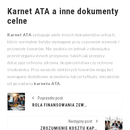
Karnet ATA
a inne dokumenty
celne
Karnet ATA
zastępuje wiele innych dokumentów celnych,
które normalnie byłyby wymagane przy czasowym wywozie i
przywozie towarów. Nie zwalnia on jednak z obowiązku
przestrzegania innych przepisów, takich jak przepisy
dotyczące ochrony zdrowia, bezpieczeństwa czy ochrony
środowiska. Przy wywozie niektórych towarów mogą być
wymagane dodatkowe zezwolenia lub certyfikaty, niezależnie
od posiadania
karnetu ATA
.
Poprzedni post
ROLA FINANSOWANIA ZEWNĘTRZNEGO W ROZWOJU PRZEDSIĘBIORSTW
Następny post
ZROZUMIENIE KOSZTU KAPITAŁU WŁASNEGO: KLUCZ DO DECYZJI INWESTYCYJNYCH