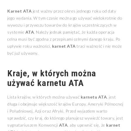
Karnet ATA
jest ważny przez okres jednego roku od daty
jego wydania. W tym czasie można go używać wielokrotnie do
wywozu i przywozu towarów do krajów uczestniczących w
systemie
ATA
. Należy jednak pamiętać, że każda operacja
celna musi być zgodna z przepisami celnymi danego kraju. Po
upływie roku ważności,
karnet ATA
traci ważność i nie może
być już używany.
Kraje, w których można
używać
karnetu ATA
Lista krajów, w których można używać
karnetu ATA
, jest
długa i obejmuje większość krajów Europy, Ameryki Północnej
i Południowej, Azji oraz Afryki. Przed wyjazdem warto
sprawdzić, czy kraj, do którego planujesz wywieźć towary, jest
sygnatariuszem Konwencji
ATA
, aby upewnić się, że
karnet