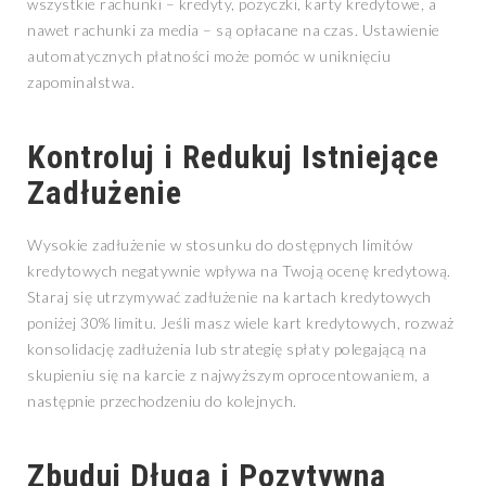
wszystkie rachunki – kredyty, pożyczki, karty kredytowe, a
nawet rachunki za media – są opłacane na czas. Ustawienie
automatycznych płatności może pomóc w uniknięciu
zapominalstwa.
Kontroluj i Redukuj Istniejące
Zadłużenie
Wysokie zadłużenie w stosunku do dostępnych limitów
kredytowych negatywnie wpływa na Twoją ocenę kredytową.
Staraj się utrzymywać zadłużenie na kartach kredytowych
poniżej 30% limitu. Jeśli masz wiele kart kredytowych, rozważ
konsolidację zadłużenia lub strategię spłaty polegającą na
skupieniu się na karcie z najwyższym oprocentowaniem, a
następnie przechodzeniu do kolejnych.
Zbuduj Długą i Pozytywną