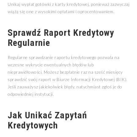
Unikaj wypłat gotówki z karty kredytowej, ponieważ zazwyczaj
wiążą się one z wysokimi opłatami i oprocentowaniem.
Sprawdź Raport Kredytowy
Regularnie
Regularne sprawdzanie raportu kredytowego pozwala na
wczesne wykrycie ewentualnych błędów lub
nieprawidłowości. Możesz bezpłatnie raz na sześć miesięcy
sprawdzić swój raport w Biurze Informacji Kredytowej (BIK).
Jeśli zauważysz jakiekolwiek błędy, natychmiast zgłoś je do
odpowiedniej instytucji.
Jak Unikać Zapytań
Kredytowych