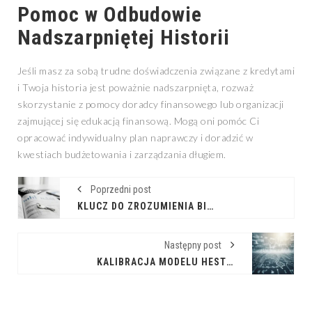
Pomoc w Odbudowie
Nadszarpniętej Historii
Jeśli masz za sobą trudne doświadczenia związane z kredytami
i Twoja historia jest poważnie nadszarpnięta, rozważ
skorzystanie z pomocy doradcy finansowego lub organizacji
zajmującej się edukacją finansową. Mogą oni pomóc Ci
opracować indywidualny plan naprawczy i doradzić w
kwestiach budżetowania i zarządzania długiem.
Poprzedni post
KLUCZ DO ZROZUMIENIA BIZNESU: INTERPRETACJA WSKAŹNIKÓW FINANSOWYCH
Następny post
KALIBRACJA MODELU HESTONA: WYZWANIA I METODY