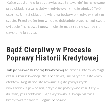
Każde zapytanie o kredyt, zwłaszcza te „twarde” (generowane
przy składaniu wniosków kredytowych), może obniżyć Twój
scoring. Unikaj składania wielu wniosków o kredyt w krótkim
czasie. Przed złożeniem wniosku dokładnie przeanalizuj swoją
sytuację finansową i upewnij się, że masz realne szanse na
uzyskanie kredytu.
Bądź Cierpliwy w Procesie
Poprawy Historii Kredytowej
Jak poprawić historię kredytową
to proces, który wymaga
czasu i konsekwencji. Nie spodziewaj się natychmiastowych
efektów. Regularne stosowanie się do powyższych
wskazówek z pewnością przyniesie pozytywne rezultaty w
dłuższej perspektywie. Bądź wytrwały, a Twoja historia
kredytowa z czasem ulegnie poprawie.